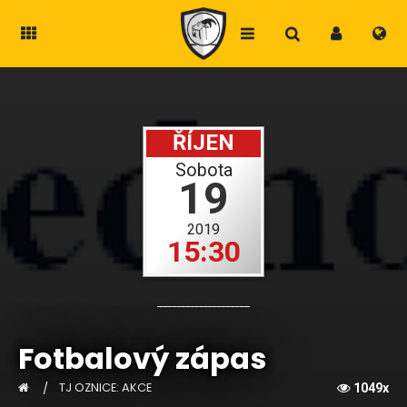
ŘÍJEN
Sobota
19
2019
15:30
Fotbalový zápas
TJ OZNICE: AKCE
1049x